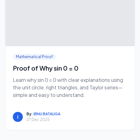
Mathematical Proof
Proof of Why sin 0 = 0
Learn why sin 0 = 0 with clear explanations using
the unit circle, right triangles, and Taylor series—
simple and easy to understand.
By:
IBNU BATAUGA
I
27 Dec 2025