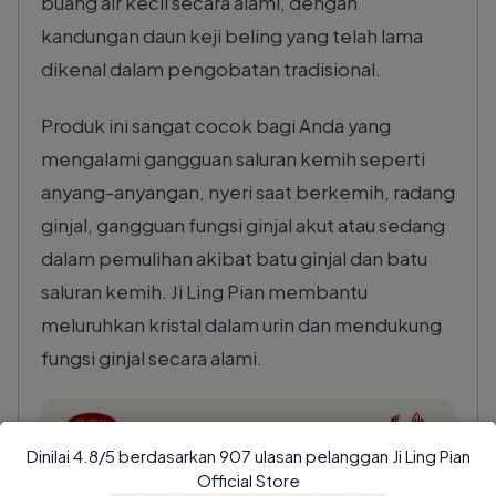
buang air kecil secara alami, dengan
kandungan daun keji beling yang telah lama
dikenal dalam pengobatan tradisional.
Produk ini sangat cocok bagi Anda yang
mengalami gangguan saluran kemih seperti
anyang-anyangan, nyeri saat berkemih, radang
ginjal, gangguan fungsi ginjal akut atau sedang
dalam pemulihan akibat batu ginjal dan batu
saluran kemih. Ji Ling Pian membantu
meluruhkan kristal dalam urin dan mendukung
fungsi ginjal secara alami.
Dinilai 4.8/5 berdasarkan 907 ulasan pelanggan Ji Ling Pian
Official Store