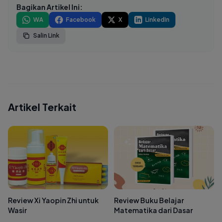
Bagikan Artikel Ini:
WA
Facebook
X
LinkedIn
Salin Link
Artikel Terkait
Review Xi Yaopin Zhi untuk
Review Buku Belajar
Wasir
Matematika dari Dasar