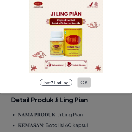
OK
Lihat 7 Hari Lagi!
Detail Produk Ji Ling Pian
𝐍𝐀𝐌𝐀 𝐏𝐑𝐎𝐃𝐔𝐊: Ji Ling Pian
𝐊𝐄𝐌𝐀𝐒𝐀𝐍: Botol isi 60 kapsul