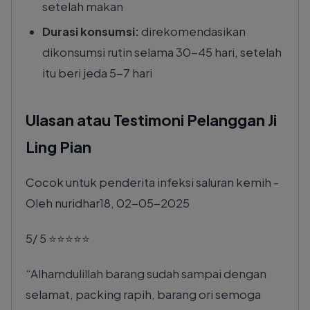
setelah makan
Durasi konsumsi:
direkomendasikan
dikonsumsi rutin selama 30-45 hari, setelah
itu beri jeda 5-7 hari
Ulasan atau Testimoni Pelanggan Ji
Ling Pian
Cocok untuk penderita infeksi saluran kemih
-
Oleh
nuridhar18
,
02-05-2025
5
/
5
⭐⭐⭐⭐⭐
Alhamdulillah barang sudah sampai dengan
selamat, packing rapih, barang ori semoga