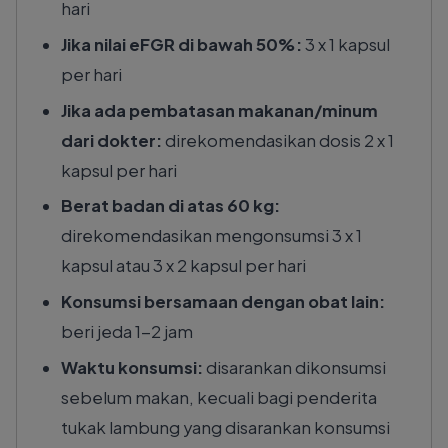
hari
Jika nilai eFGR di bawah 50%:
3 x 1 kapsul
per hari
Jika ada pembatasan makanan/minum
dari dokter:
direkomendasikan dosis 2 x 1
kapsul per hari
Berat badan di atas 60 kg:
direkomendasikan mengonsumsi 3 x 1
kapsul atau 3 x 2 kapsul per hari
Konsumsi bersamaan dengan obat lain:
beri jeda 1-2 jam
Waktu konsumsi:
disarankan dikonsumsi
sebelum makan, kecuali bagi penderita
tukak lambung yang disarankan konsumsi