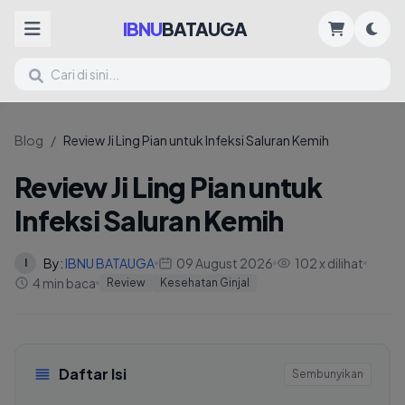
IBNU
BATAUGA
Blog
/
Review Ji Ling Pian untuk Infeksi Saluran Kemih
Review Ji Ling Pian untuk
Infeksi Saluran Kemih
By:
IBNU BATAUGA
09 August 2026
102 x dilihat
I
4 min baca
Review
Kesehatan Ginjal
Daftar Isi
Sembunyikan