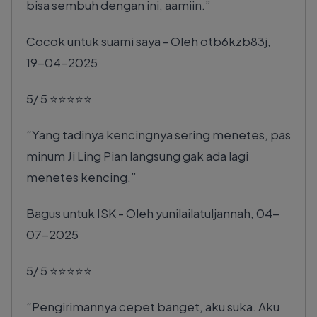
bisa sembuh dengan ini, aamiin.
Cocok untuk suami saya
-
Oleh
otb6kzb83j
,
19-04-2025
5
/
5
⭐⭐⭐⭐⭐
Yang tadinya kencingnya sering menetes, pas
minum Ji Ling Pian langsung gak ada lagi
menetes kencing.
Bagus untuk ISK
-
Oleh
yunilailatuljannah
,
04-
07-2025
5
/
5
⭐⭐⭐⭐⭐
Pengirimannya cepet banget, aku suka. Aku