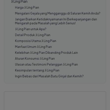
Ji Ling Pian
Harga Ji Ling Pian
Mengalani Gejala yang Mengganggu di Saluran Kemih Anda?
Jangan Biarkan Ketidaknyamanan Ini Berkepanjangan dan
Mengarah pada Masalah yang Lebih Serius!
Ji Ling Pian untuk Apa?
Detail Produk Ji Ling Pian
Komposisi Utama Ji Ling Pian
Manfaat Umum Ji Ling Pian
Kelebihan Ji Ling Pian Dibanding Produk Lain
Aturan Konsumsi Ji Ling Pian
Ulasan atau Testimoni Pelanggan Ji Ling Pian
Kesimpulan tentang Ji Ling Pian
Ingin Bebas dari Masalah Batu Ginjal dan Kemih?