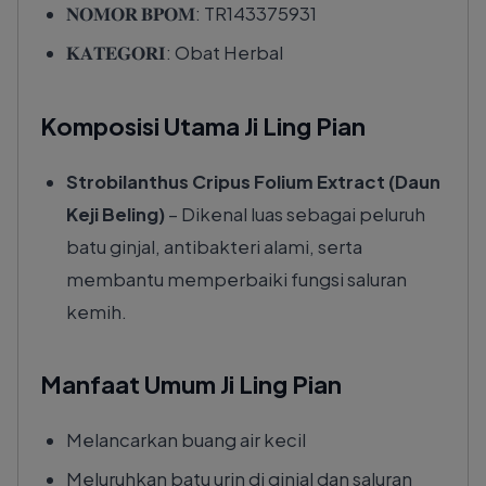
𝐍𝐎𝐌𝐎𝐑 𝐁𝐏𝐎𝐌: TR143375931
𝐊𝐀𝐓𝐄𝐆𝐎𝐑𝐈: Obat Herbal
Komposisi Utama Ji Ling Pian
Strobilanthus Cripus Folium Extract (Daun
Keji Beling)
– Dikenal luas sebagai peluruh
batu ginjal, antibakteri alami, serta
membantu memperbaiki fungsi saluran
kemih.
Manfaat Umum Ji Ling Pian
Melancarkan buang air kecil
Meluruhkan batu urin di ginjal dan saluran